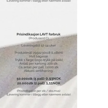
(Levering kommer i tillegg etter nærmere avtale)
Prisindikasjon LAVT forbruk
(Produsent C)
Leveringstid: 12-14 uker
Produktmål: 295x230x18 (LxBxH)
Hvit bagasse
Trykk: 1 farge (logo-trykk på lokk)
Antall per kartong: 200 stk
Ca. antall per pall: 11000 stk
Aktuell sertifisering:
0,93
50.000stk (5 pall):
NOK
1,11
20.000stk (2 pall):
NOK
​
(Prisindikasjon per stk / eks.mva)
(Levering kommer i tillegg etter nærmere avtale)