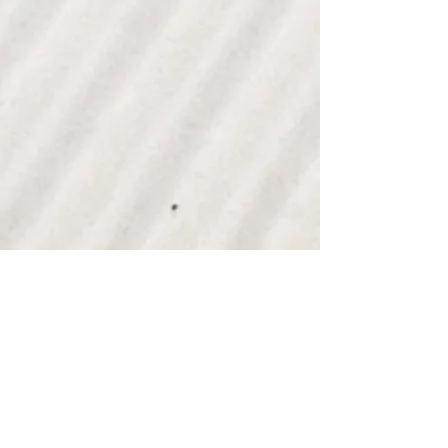
Vi samarbeider med flere produsenter
rundt om i verden. Hver produsent er valgt