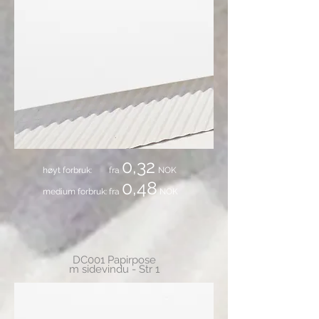
0,32
høyt forbruk: fra
NOK
0,48
medium forbruk: fra
NOK
DC001 Papirpose
m sidevindu - Str 1