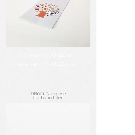
0,42
medium forbruk: fra
NOK
0,49
lavt forbruk: fra
NOK
DB001 Papirpose
flat bunn Liten