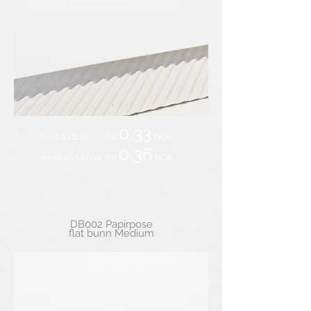
0,33
høyt forbruk: fra
NOK
0,36
medium forbruk: fra
NOK
DB002 Papirpose
flat bunn Medium