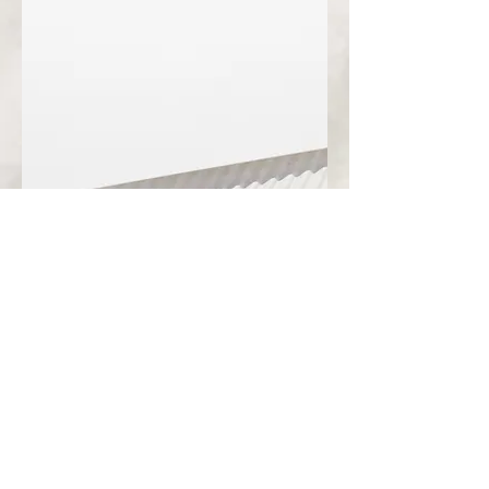
0,42
høyt forbruk: fra
NOK
0,52
medium forbruk: fra
NOK
DC003 Papirpose
m sidevindu - Str 3