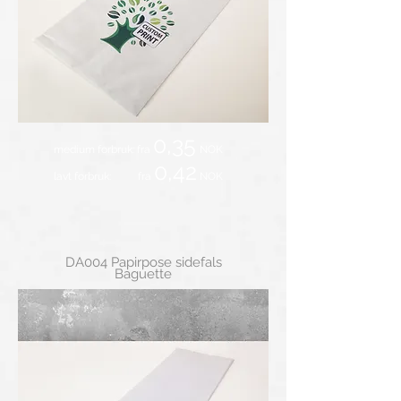
0,35
medium forbruk: fra
NOK
0,42
lavt forbruk: fra
NOK
DA004 Papirpose sidefals
Baguette