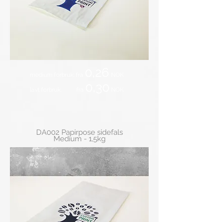
0,26
medium forbruk: fra
NOK
0,30
lavt forbruk: fra
NOK
DA002 Papirpose sidefals
Medium - 1,5kg