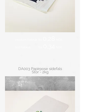
0,28
medium forbruk: fra
NOK
0,34
lavt forbruk: fra
NOK
DA003 Papirpose sidefals
Stor - 2kg