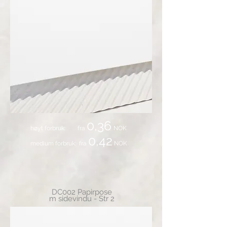
0,36
høyt forbruk: fra
NOK
0,42
medium forbruk: fra
NOK
DC002 Papirpose
m sidevindu - Str 2