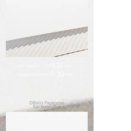
0,31
høyt forbruk: fra
NOK
0,39
medium forbruk: fra
NOK
DB003 Papirpose
flat bunn Stor