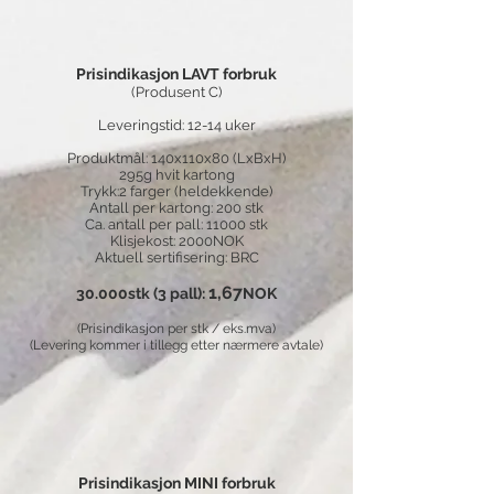
Prisindikasjon LAVT forbruk
(Produsent C)
Leveringstid: 12-14 uker
Produktmål: 140x110x80 (LxBxH)
295g hvit kartong
Trykk:2 farger (heldekkende)
Antall per kartong: 200 stk
Ca. antall per pall: 11000 stk
Klisjekost: 2000NOK
Aktuell sertifisering: BRC
1,67
30.000stk (3 pall):
NOK
​
(Prisindikasjon per stk / eks.mva)
(Levering kommer i tillegg etter nærmere avtale)
Prisindikasjon MINI forbruk