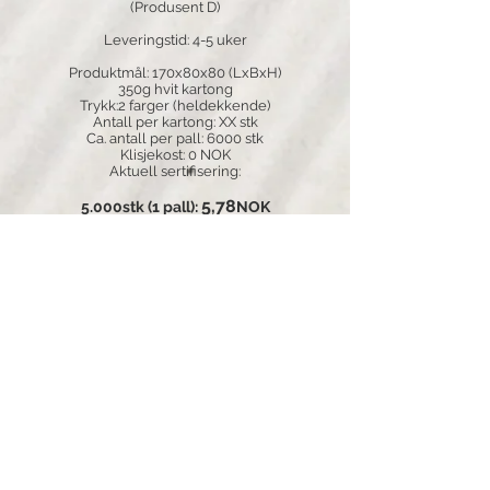
(Produsent D)
Leveringstid: 4-5 uker
Produktmål: 170x80x80 (LxBxH)
350g hvit kartong
Trykk:2 farger (heldekkende)
Antall per kartong: XX stk
Ca. antall per pall: 6000 stk
Klisjekost: 0 NOK
Aktuell sertifisering:
5,78
5.000stk (1 pall):
NOK
6,38
4.000stk (1 pall):
NOK
7,11
3.000stk (1 pall):
NOK
8,67
2.000stk (1 pall):
NOK
​
(Prisindikasjon per stk / eks.mva)
(Levering kommer i tillegg etter nærmere avtale)
Vi samarbeider med flere produsenter
rundt om i verden. Hver produsent er valgt
ut på bakgrunn av en rekke krav i forhold
til kvalitet, pris og matsikkerhet. De ulike
produsenter har også ulike krav til
ordrevolum, og valgt produsent vil av den