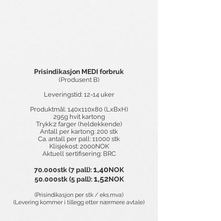
Prisindikasjon MEDI forbruk
(Produsent B)
Leveringstid: 12-14 uker
Produktmål: 140x110x80 (LxBxH)
295g hvit kartong
Trykk:2 farger (heldekkende)
Antall per kartong: 200 stk
Ca. antall per pall: 11000 stk
Klisjekost: 2000NOK
Aktuell sertifisering: BRC
1,40
70.000stk (7 pall):
NOK
1,52
50.000stk (5 pall):
NOK
​
(Prisindikasjon per stk / eks.mva)
(Levering kommer i tillegg etter nærmere avtale)