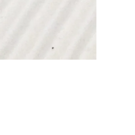
Vi samarbeider med flere produsenter
rundt om i verden. Hver produsent er valgt
ut på bakgrunn av en rekke krav i forhold
til kvalitet, pris og matsikkerhet. De ulike
produsenter har også ulike krav til
ordrevolum, og valgt produsent vil av den