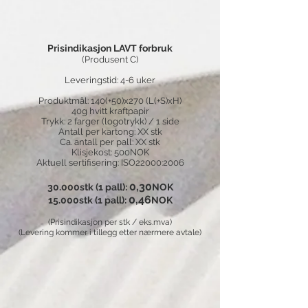
Prisindikasjon LAVT forbruk
(Produsent C)
Leveringstid: 4-6 uker
Produktmål: 140(+50)x270 (L(+S)xH)
40g hvitt kraftpapir
Trykk: 2 farger (logotrykk) / 1 side
Antall per kartong: XX stk
Ca. antall per pall: XX stk
Klisjekost: 500NOK
Aktuell sertifisering: ISO22000:2006
0,30
30.000stk (1 pall):
NOK
0,46
15.000stk (1 pall):
NOK
​
(Prisindikasjon per stk / eks.mva)
(Levering kommer i tillegg etter nærmere avtale)