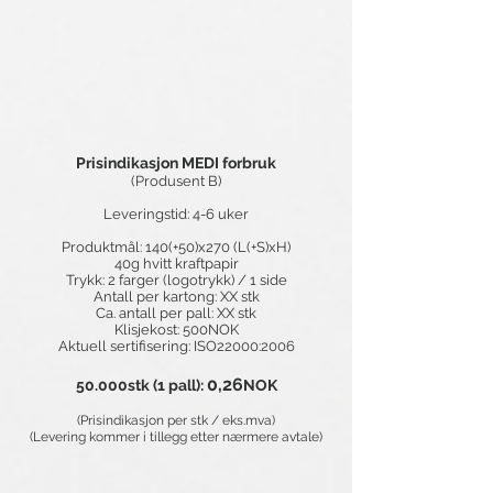
Prisindikasjon MEDI forbruk
(Produsent B)
Leveringstid: 4-6 uker
Produktmål: 140(+50)x270 (L(+S)xH)
40g hvitt kraftpapir
Trykk: 2 farger (logotrykk) / 1 side
Antall per kartong: XX stk
Ca. antall per pall: XX stk
Klisjekost: 500NOK
Aktuell sertifisering: ISO22000:2006
0,26
50.000stk (1 pall):
NOK
​
(Prisindikasjon per stk / eks.mva)
(Levering kommer i tillegg etter nærmere avtale)