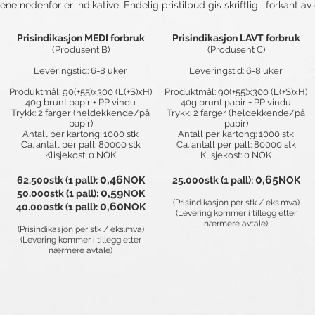
ne nedenfor er indikative. Endelig pristilbud gis skriftlig i forkant av e
Prisindikasjon MEDI forbruk
Prisindikasjon LAVT forbruk
(Produsent B)
(Produsent C)
Leveringstid: 6-8 uker
Leveringstid: 6-8 uker
Produktmål: 90(+55)x300 (L(+S)xH)
Produktmål: 90(+55)x300 (L(+S)xH)
40g brunt papir + PP vindu
40g brunt papir + PP vindu
Trykk: 2 farger (heldekkende/på
Trykk: 2 farger (heldekkende/på
papir)
papir)
Antall per kartong: 1000 stk
Antall per kartong: 1000 stk
Ca. antall per pall: 80000 stk
Ca. antall per pall: 80000 stk
Klisjekost: 0 NOK
Klisjekost: 0 NOK
0,46
0,65
62.500stk (1 pall):
NOK
25.000stk (1 pall):
NOK
0,59
​
50.000stk (1 pall):
NOK
(Prisindikasjon per stk / eks.mva)
0,60
40.000stk (1 pall):
NOK
(Levering kommer i tillegg etter
​
nærmere avtale)
(Prisindikasjon per stk / eks.mva)
(Levering kommer i tillegg etter
nærmere avtale)