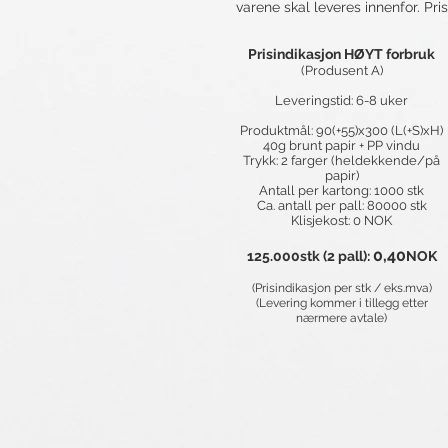
varene skal leveres innenfor. Prise
Prisindikasjon HØYT forbruk
(Produsent A)
Leveringstid: 6-8 uker
Produktmål: 90(+55)x300 (L(+S)xH)
40g brunt papir + PP vindu
Trykk: 2 farger (heldekkende/på
papir)
Antall per kartong: 1000 stk
Ca. antall per pall: 80000 stk
Klisjekost: 0 NOK
0,40
125.000stk (2 pall):
NOK
​
(Prisindikasjon per stk / eks.mva)
(Levering kommer i tillegg etter
nærmere avtale)