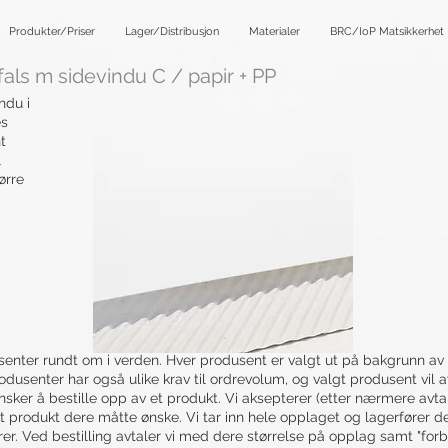
Produkter/Priser
Lager/Distribusjon
Materialer
BRC/IoP Matsikkerhet
als m sidevindu C / papir + PP
ndu i
es
t
l
ørre
nter rundt om i verden. Hver produsent er valgt ut på bakgrunn av en 
odusenter har også ulike krav til ordrevolum, og valgt produsent vil 
ker å bestille opp av et produkt. Vi aksepterer (etter nærmere avtale)
 produkt dere måtte ønske. Vi tar inn hele opplaget og lagerfører de
er. Ved bestilling avtaler vi med dere størrelse på opplag samt "for