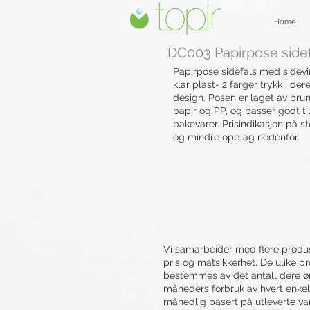
Home
DC003 Papirpose sidef
Papirpose sidefals med sidevi
klar plast- 2 farger trykk i der
design. Posen er laget av brun
papir og PP, og passer godt ti
bakevarer. Prisindikasjon på st
og mindre opplag nedenfor.
Vi samarbeider med flere produse
pris og matsikkerhet. De ulike pr
bestemmes av det antall dere øns
måneders forbruk av hvert enkelt
månedlig basert på utleverte var