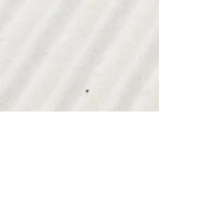
Vi samarbeider med flere produsenter
rundt om i verden. Hver produsent er valgt
ut på bakgrunn av en rekke krav i forhold
til kvalitet, pris og matsikkerhet. De ulike