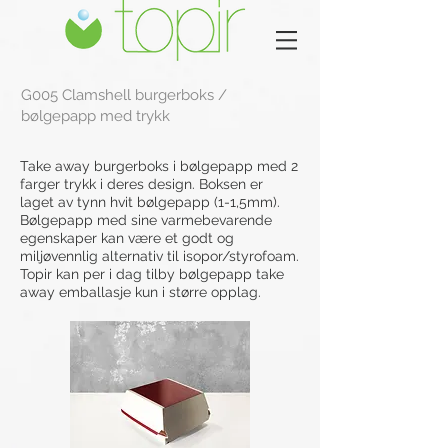
G005 Clamshell burgerboks /
bølgepapp med trykk
Take away burgerboks i bølgepapp med 2
farger trykk i deres design. Boksen er
laget av tynn hvit bølgepapp (1-1,5mm).
Bølgepapp med sine varmebevarende
egenskaper kan være et godt og
miljøvennlig alternativ til isopor/styrofoam.
Topir kan per i dag tilby bølgepapp take
away emballasje kun i større opplag.